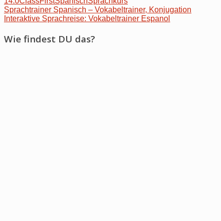
14.0
Class
First
Spanisch
Sprachkurs
Post
Sprachtrainer Spanisch – Vokabeltrainer, Konjugation
Interaktive Sprachreise: Vokabeltrainer Espanol
navigation
Wie findest DU das?