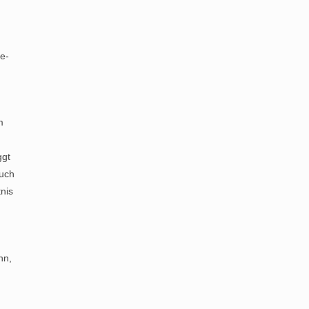
e-
m
ggt
such
nis
nn,