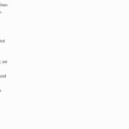
chen
n
n
ird
 wir
 und
n