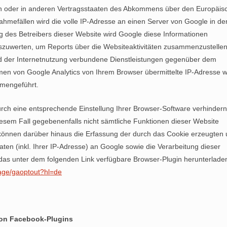
on oder in anderen Vertragsstaaten des Abkommens über den Europäis
ahmefällen wird die volle IP-Adresse an einen Server von Google in de
g des Betreibers dieser Website wird Google diese Informationen
szuwerten, um Reports über die Websiteaktivitäten zusammenzustelle
d der Internetnutzung verbundene Dienstleistungen gegenüber dem
men von Google Analytics von Ihrem Browser übermittelte IP-Adresse w
mmengeführt.
rch eine entsprechende Einstellung Ihrer Browser-Software verhindern;
diesem Fall gegebenenfalls nicht sämtliche Funktionen dieser Website
können darüber hinaus die Erfassung der durch das Cookie erzeugten
en (inkl. Ihrer IP-Adresse) an Google sowie die Verarbeitung dieser
das unter dem folgenden Link verfügbare Browser-Plugin herunterlade
page/gaoptout?hl=de
von Facebook-Plugins