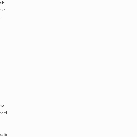
il-
ese
e
ie
egel
halb