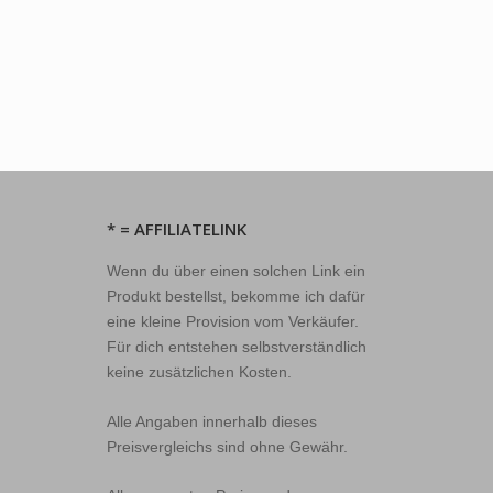
* = AFFILIATELINK
Wenn du über einen solchen Link ein
Produkt bestellst, bekomme ich dafür
eine kleine Provision vom Verkäufer.
Für dich entstehen selbstverständlich
keine zusätzlichen Kosten.
Alle Angaben innerhalb dieses
Preisvergleichs sind ohne Gewähr.