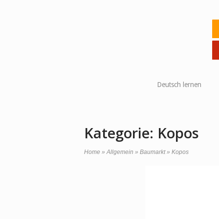
Skip
to
Ho
content
Deutsch lernen
Kategorie:
Kopos
Home
»
Allgemein
»
Baumarkt
»
Kopos