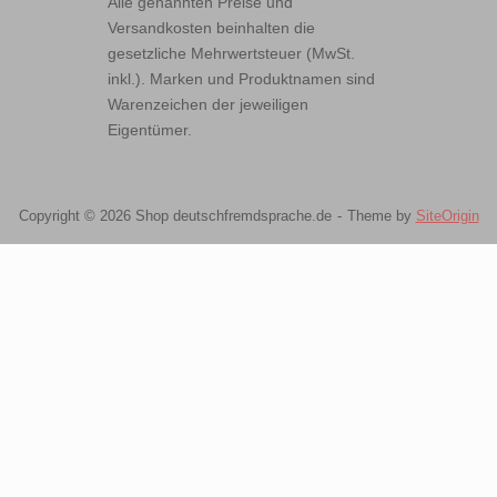
Alle genannten Preise und
Versandkosten beinhalten die
gesetzliche Mehrwertsteuer (MwSt.
inkl.). Marken und Produktnamen sind
Warenzeichen der jeweiligen
Eigentümer.
Copyright © 2026 Shop deutschfremdsprache.de
Theme by
SiteOrigin