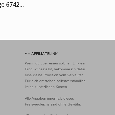
ge 6742…
* = AFFILIATELINK
Wenn du über einen solchen Link ein
Produkt bestellst, bekomme ich dafür
eine kleine Provision vom Verkäufer.
Für dich entstehen selbstverständlich
keine zusätzlichen Kosten.
Alle Angaben innerhalb dieses
Preisvergleichs sind ohne Gewähr.