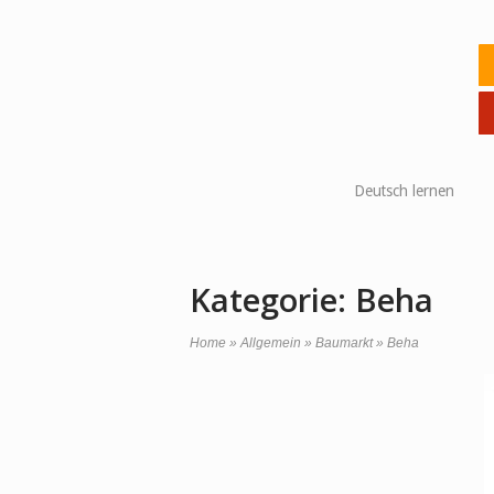
Skip
to
Ho
content
Deutsch lernen
Kategorie:
Beha
Home
»
Allgemein
»
Baumarkt
»
Beha