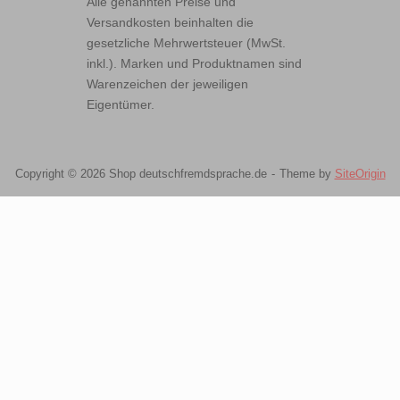
Alle genannten Preise und
Versandkosten beinhalten die
gesetzliche Mehrwertsteuer (MwSt.
inkl.). Marken und Produktnamen sind
Warenzeichen der jeweiligen
Eigentümer.
Copyright © 2026 Shop deutschfremdsprache.de
Theme by
SiteOrigin