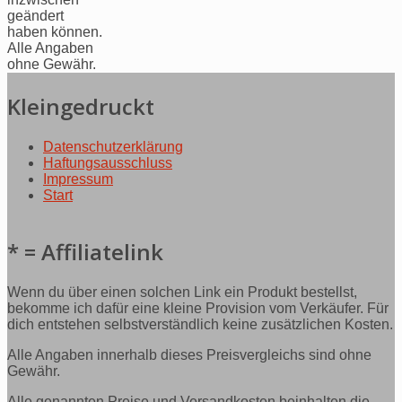
geändert
haben können.
Alle Angaben
ohne Gewähr.
Kleingedruckt
Datenschutzerklärung
Haftungsausschluss
Impressum
Start
* = Affiliatelink
Wenn du über einen solchen Link ein Produkt bestellst,
bekomme ich dafür eine kleine Provision vom Verkäufer. Für
dich entstehen selbstverständlich keine zusätzlichen Kosten.
Alle Angaben innerhalb dieses Preisvergleichs sind ohne
Gewähr.
Alle genannten Preise und Versandkosten beinhalten die