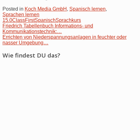
Posted in
Koch Media GmbH
,
Spanisch lernen
,
Sprachen lernen
15.0
Class
First
Spanisch
Sprachkurs
Post
Friedrich Tabellenbuch Informations- und
Kommunikationstechnik:…
navigation
Errichten von Niederspannungsanlagen in feuchter oder
nasser Umgebung…
Wie findest DU das?