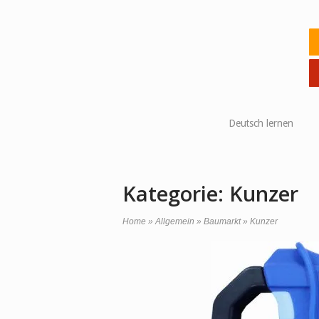
Skip
to
Ho
content
Deutsch lernen
Kategorie:
Kunzer
Home
»
Allgemein
»
Baumarkt
»
Kunzer