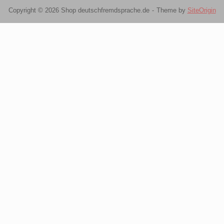
Copyright © 2026 Shop deutschfremdsprache.de
Theme by
SiteOrigin