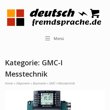
Skip
to
Home
content
Menu
Menü
Kategorie:
GMC-I
Messtechnik
Home
»
Allgemein
»
Baumarkt
»
GMC-I Messtechnik