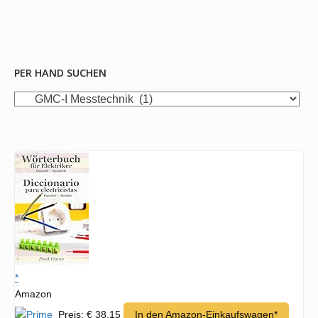
PER HAND SUCHEN
per
Hand
suchen
*
Amazon
Preis: € 38,15
In den Amazon-Einkaufswagen*