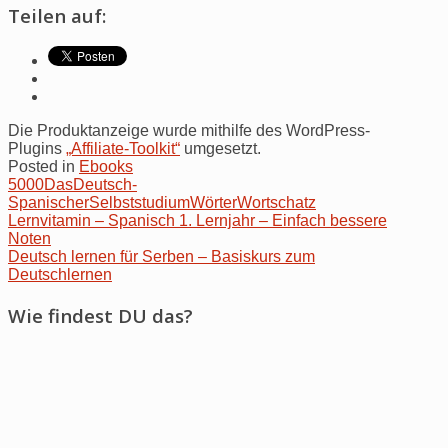
Teilen auf:
Die Produktanzeige wurde mithilfe des WordPress-
Plugins
„Affiliate-Toolkit“
umgesetzt.
Posted in
Ebooks
5000
Das
Deutsch-
Spanischer
Selbststudium
Wörter
Wortschatz
Post
Lernvitamin – Spanisch 1. Lernjahr – Einfach bessere
Noten
navigation
Deutsch lernen für Serben – Basiskurs zum
Deutschlernen
Wie findest DU das?