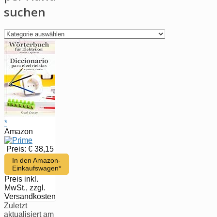
suchen
per
Hand
suchen
*
Amazon
Preis: € 38,15
In den Amazon-
Einkaufswagen*
Preis inkl.
MwSt., zzgl.
Versandkosten
Zuletzt
aktualisiert am