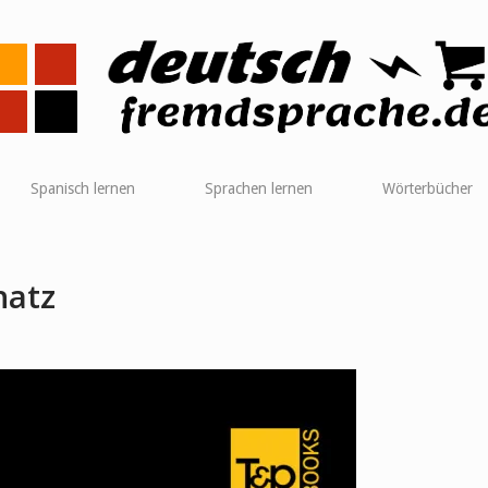
me
Spanisch lernen
Sprachen lernen
Wörterbücher
hatz