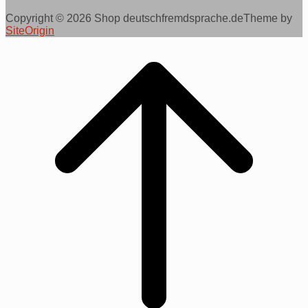
Copyright © 2026 Shop deutschfremdsprache.de
Theme by
SiteOrigin
Scroll
to
top