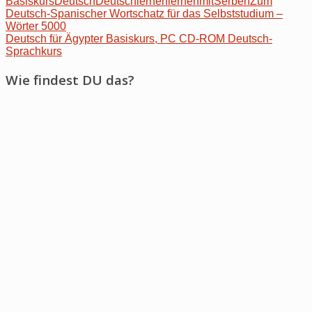
Basiskurs
Deutsch
Deutschlernen
lernen
mit
Serben
Zum
Post
Deutsch-Spanischer Wortschatz für das Selbststudium –
Wörter 5000
navigation
Deutsch für Ägypter Basiskurs, PC CD-ROM Deutsch-
Sprachkurs
Wie findest DU das?