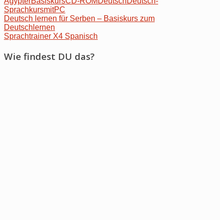
Ägypter
Basiskurs
CD-ROM
Deutsch
Deutsch-
Sprachkurs
mit
PC
Post
Deutsch lernen für Serben – Basiskurs zum
Deutschlernen
navigation
Sprachtrainer X4 Spanisch
Wie findest DU das?