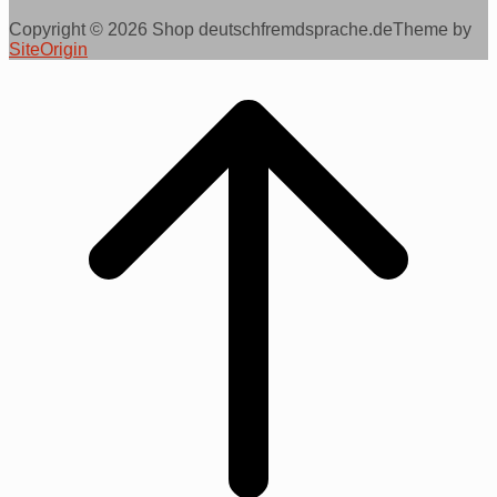
Copyright © 2026 Shop deutschfremdsprache.de
Theme by
SiteOrigin
Scroll
to
top