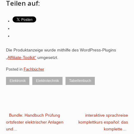
Teilen auf:
Die Produktanzeige wurde mithilfe des WordPress-Plugins
„Affiliate-Toolkit“
umgesetzt.
Posted in
Fachbücher
Elektronik
Elektrotechnik
Tabellenbuch
Post
Bundle: Handbuch Prüfung
interaktive sprachreise
ortsfester elektrischer Anlagen
komplettkurs español: das
navigation
und…
komplette…