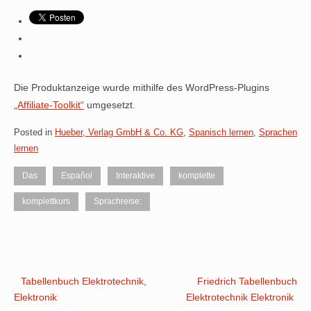
Die Produktanzeige wurde mithilfe des WordPress-Plugins
„Affiliate-Toolkit“
umgesetzt.
Posted in
Hueber, Verlag GmbH & Co. KG
,
Spanisch lernen
,
Sprachen
lernen
Das
Español
Interaktive
komplette
komplettkurs
Sprachreise:
Post
Tabellenbuch Elektrotechnik,
Friedrich Tabellenbuch
Elektronik
Elektrotechnik Elektronik