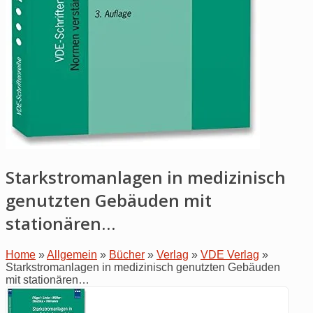
Starkstromanlagen in medizinisch
genutzten Gebäuden mit
stationären…
Home
»
Allgemein
»
Bücher
»
Verlag
»
VDE Verlag
»
Starkstromanlagen in medizinisch genutzten Gebäuden
mit stationären…