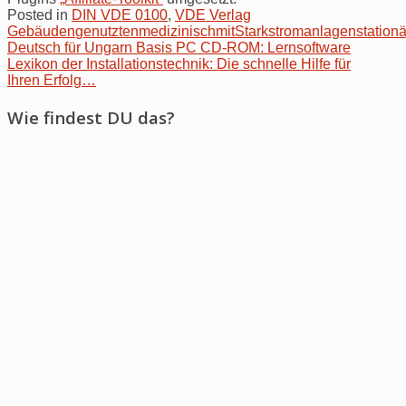
Posted in
DIN VDE 0100
,
VDE Verlag
Gebäuden
genutzten
medizinisch
mit
Starkstromanlagen
stationä
Post
Deutsch für Ungarn Basis PC CD-ROM: Lernsoftware
Lexikon der Installationstechnik: Die schnelle Hilfe für
navigation
Ihren Erfolg…
Wie findest DU das?