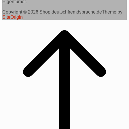
Eigentümer.
Copyright © 2026 Shop deutschfremdsprache.de
Theme by
SiteOrigin
Scroll
to
top