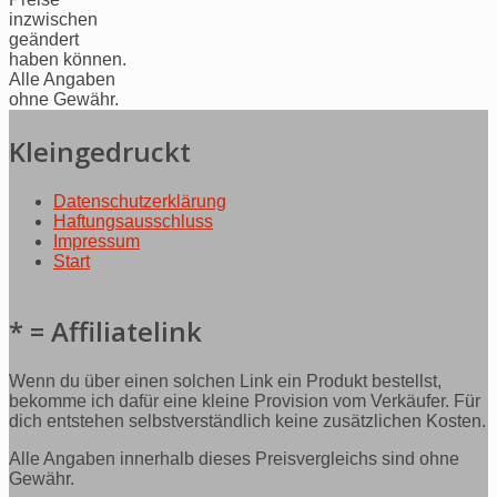
inzwischen
geändert
haben können.
Alle Angaben
ohne Gewähr.
Kleingedruckt
Datenschutzerklärung
Haftungsausschluss
Impressum
Start
* = Affiliatelink
Wenn du über einen solchen Link ein Produkt bestellst,
bekomme ich dafür eine kleine Provision vom Verkäufer. Für
dich entstehen selbstverständlich keine zusätzlichen Kosten.
Alle Angaben innerhalb dieses Preisvergleichs sind ohne
Gewähr.