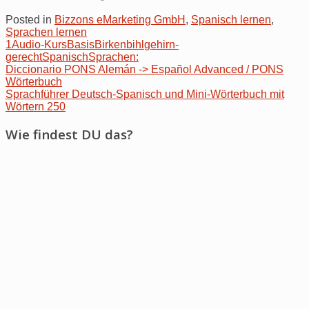
Posted in
Bizzons eMarketing GmbH
,
Spanisch lernen
,
Sprachen lernen
1
Audio-Kurs
Basis
Birkenbihl
gehirn-
gerecht
Spanisch
Sprachen:
Post
Diccionario PONS Alemán -> Español Advanced / PONS
Wörterbuch
navigation
Sprachführer Deutsch-Spanisch und Mini-Wörterbuch mit
Wörtern 250
Wie findest DU das?