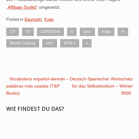
„Affiliate-Toolkit“
umgesetzt.
Posted in
Baumarkt
,
Kopp
1.5
10
150910844
4
grau
Kopp
m
Mantel-Leitung
mm²
NYM-J
x
Post
Vocabulario español-alemán –
Deutsch-Spanischer Wortschatz
palabras más usadas (T&P
für das Selbststudium – Wörter
navigation
Books)
9000
WIE FINDEST DU DAS?