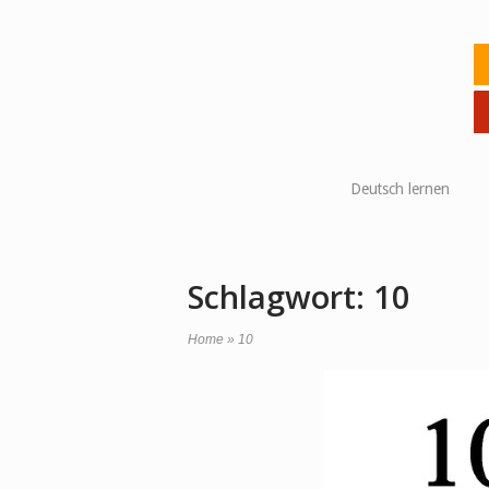
Skip
to
Ho
content
Deutsch lernen
Schlagwort:
10
Home
»
10