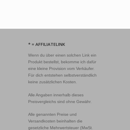
* = AFFILIATELINK
Wenn du über einen solchen Link ein
Produkt bestellst, bekomme ich dafür
eine kleine Provision vom Verkäufer.
Für dich entstehen selbstverständlich
keine zusätzlichen Kosten.
Alle Angaben innerhalb dieses
Preisvergleichs sind ohne Gewähr.
Alle genannten Preise und
Versandkosten beinhalten die
gesetzliche Mehrwertsteuer (MwSt.