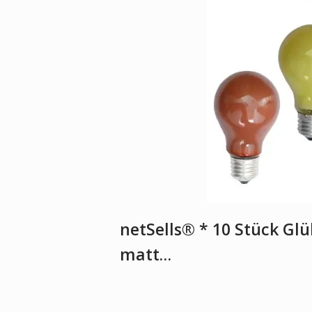
netSells® * 10 Stück Gl
matt…