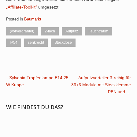
„Affiliate-Toolkit“
umgesetzt.
Posted in
Baumarkt
(vorverdrahtet)
2-fach
Aufputz
Feuchtraum
IP54
senkrecht
Steckdose
Post
Sylvania Tropfenlampe E14 25
Aufputzverteiler 3-reihig für
W Kuppe
36+6 Module mit Steckklemme
navigation
PEN und…
WIE FINDEST DU DAS?