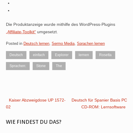
Die Produktanzeige wurde mithilfe des WordPress-Plugins
„Affiliate-Toolkit“
umgesetzt.
Posted in
Deutsch lernen
,
Sermo Media
,
Sprachen lernen
Deutsch
einfach
Explorer
lernen
Rosetta
Sprachen:
Stone
The
Post
Kaiser Abzweigdose UP 1572-
Deutsch für Spanier Basis PC
02
CD-ROM: Lernsoftware
navigation
WIE FINDEST DU DAS?