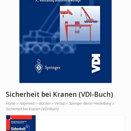
Sicherheit bei Kranen (VDI-Buch)
Home
»
Allgemein
»
Bücher
»
Verlag
»
Springer Berlin Heidelberg
»
Sicherheit bei Kranen (VDI-Buch)