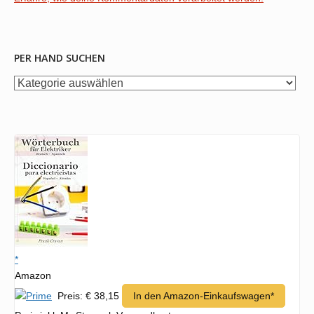
PER HAND SUCHEN
per
Hand
suchen
*
Amazon
Preis: € 38,15
In den Amazon-Einkaufswagen*