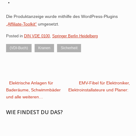
Die Produktanzeige wurde mithilfe des WordPress-Plugins
„Affiliate-Toolkit“
umgesetzt.
Posted in
DIN VDE 0100
,
Springer Berlin Heidelberg
(VDI-Buch)
Kranen
Sicherheit
Post
Elektrische Anlagen für
EMV-Fibel für Elektroniker,
Baderäume, Schwimmbäder
Elektroinstallateure und Planer:
navigation
und alle weiteren…
WIE FINDEST DU DAS?