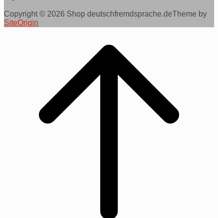
Copyright © 2026 Shop deutschfremdsprache.de
Theme by
SiteOrigin
Scroll
to
top