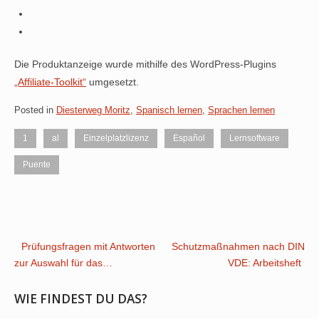
Die Produktanzeige wurde mithilfe des WordPress-Plugins
„Affiliate-Toolkit“
umgesetzt.
Posted in
Diesterweg Moritz
,
Spanisch lernen
,
Sprachen lernen
1
al
Einzelplatzlizenz
Español
Lernsoftware
Puente
Post
Prüfungsfragen mit Antworten
Schutzmaßnahmen nach DIN
zur Auswahl für das…
VDE: Arbeitsheft
navigation
WIE FINDEST DU DAS?