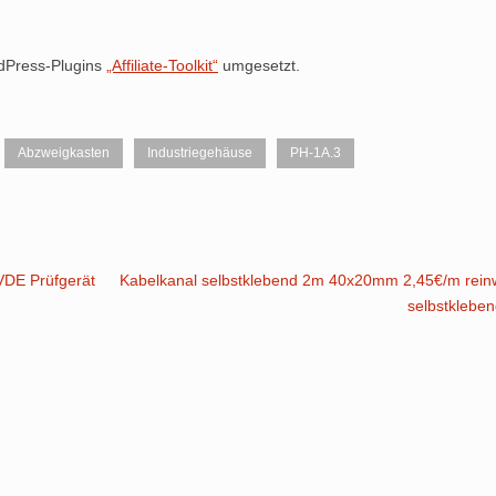
rdPress-Plugins
„Affiliate-Toolkit“
umgesetzt.
Abzweigkasten
Industriegehäuse
PH-1A.3
VDE Prüfgerät
Kabelkanal selbstklebend 2m 40x20mm 2,45€/m rein
selbstklebe