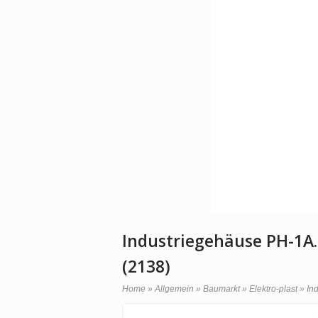
Industriegehäuse PH-1A
(2138)
Home
»
Allgemein
»
Baumarkt
»
Elektro-plast
»
Ind