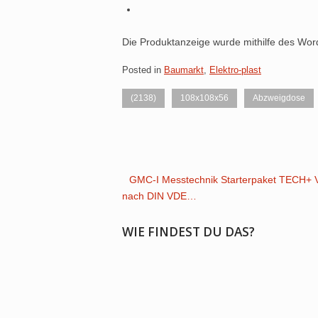
Die Produktanzeige wurde mithilfe des Wo
Posted in
Baumarkt
,
Elektro-plast
(2138)
108x108x56
Abzweigdose
Post
GMC-I Messtechnik Starterpaket TECH+ 
nach DIN VDE…
navigation
WIE FINDEST DU DAS?