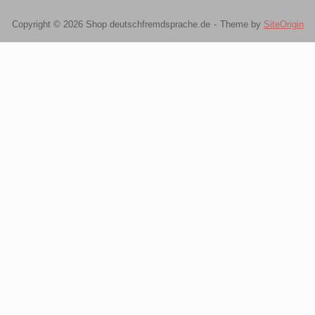
Copyright © 2026 Shop deutschfremdsprache.de
Theme by
SiteOrigin