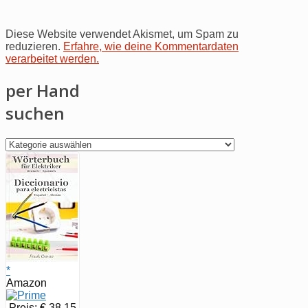
Diese Website verwendet Akismet, um Spam zu
reduzieren.
Erfahre, wie deine Kommentardaten
verarbeitet werden.
per Hand
suchen
per
Hand
suchen
*
Amazon
Preis: € 38,15