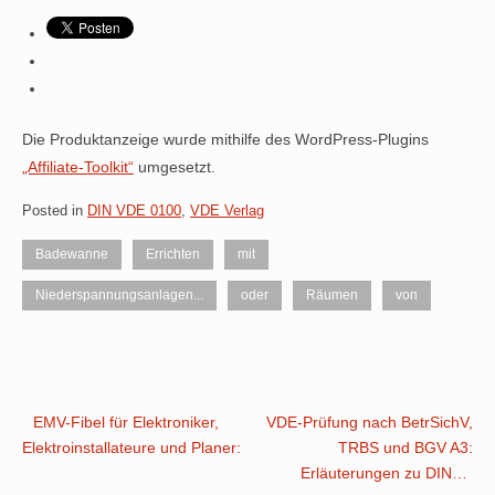
Die Produktanzeige wurde mithilfe des WordPress-Plugins
„Affiliate-Toolkit“
umgesetzt.
Posted in
DIN VDE 0100
,
VDE Verlag
Badewanne
Errichten
mit
Niederspannungsanlagen...
oder
Räumen
von
Post
EMV-Fibel für Elektroniker,
VDE-Prüfung nach BetrSichV,
Elektroinstallateure und Planer:
TRBS und BGV A3:
navigation
Erläuterungen zu DIN…