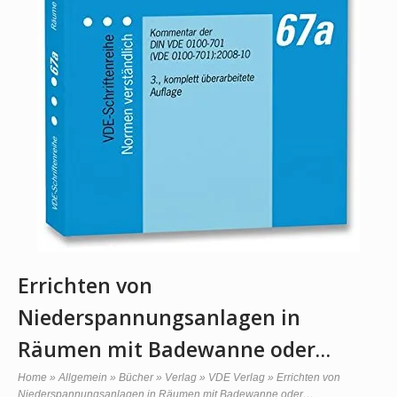
Errichten von
Niederspannungsanlagen in
Räumen mit Badewanne oder…
Home
»
Allgemein
»
Bücher
»
Verlag
»
VDE Verlag
»
Errichten von
Niederspannungsanlagen in Räumen mit Badewanne oder…