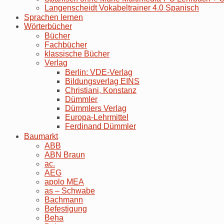
Langenscheidt Vokabeltrainer 4.0 Spanisch
Sprachen lernen
Wörterbücher
Bücher
Fachbücher
klassische Bücher
Verlag
Berlin: VDE-Verlag
Bildungsverlag EINS
Christiani, Konstanz
Dümmler
Dümmlers Verlag
Europa-Lehrmittel
Ferdinand Dümmler
Baumarkt
ABB
ABN Braun
ac.
AEG
apolo MEA
as – Schwabe
Bachmann
Befestigung
Beha