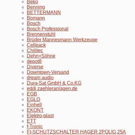
Beko
Benning
BETTERMANN
Bomann
Bosch
Bosch Professional
Brennenstuhl
Brüder Mannesmann Werkzeuge
Cellpack
Chilitec
Dehn+Söhne
depot8
Diverse
Downtown-Versand
dream audio
Dura-Sat GmbH & Co.KG
eddi zaehleranlagen.de
EGB
EGLO
Einhell
EKONT
Elektro-plast
ETT
f-Tronic
FI-SCHUTZSCHALTER HAGER 2POLIG 25A