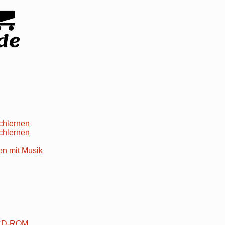
chlernen
chlernen
en mit Musik
 CD-ROM