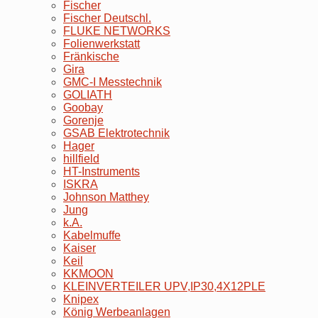
Fischer
Fischer Deutschl.
FLUKE NETWORKS
Folienwerkstatt
Fränkische
Gira
GMC-I Messtechnik
GOLIATH
Goobay
Gorenje
GSAB Elektrotechnik
Hager
hillfield
HT-Instruments
ISKRA
Johnson Matthey
Jung
k.A.
Kabelmuffe
Kaiser
Keil
KKMOON
KLEINVERTEILER UPV,IP30,4X12PLE
Knipex
König Werbeanlagen