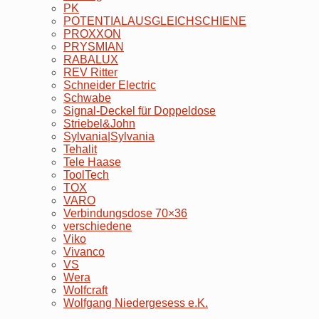
PK
POTENTIALAUSGLEICHSCHIENE
PROXXON
PRYSMIAN
RABALUX
REV Ritter
Schneider Electric
Schwabe
Signal-Deckel für Doppeldose
Striebel&John
Sylvania|Sylvania
Tehalit
Tele Haase
ToolTech
TOX
VARO
Verbindungsdose 70×36
verschiedene
Viko
Vivanco
VS
Wera
Wolfcraft
Wolfgang Niedergesess e.K.