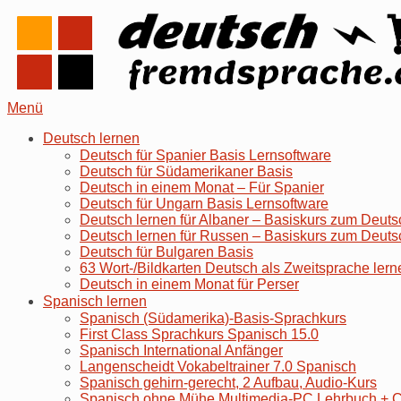
Skip
Home
to
content
Menu
Menü
Deutsch lernen
Deutsch für Spanier Basis Lernsoftware
Deutsch für Südamerikaner Basis
Deutsch in einem Monat – Für Spanier
Deutsch für Ungarn Basis Lernsoftware
Deutsch lernen für Albaner – Basiskurs zum Deuts
Deutsch lernen für Russen – Basiskurs zum Deuts
Deutsch für Bulgaren Basis
63 Wort-/Bildkarten Deutsch als Zweitsprache lern
Deutsch in einem Monat für Perser
Spanisch lernen
Spanisch (Südamerika)-Basis-Sprachkurs
First Class Sprachkurs Spanisch 15.0
Spanisch International Anfänger
Langenscheidt Vokabeltrainer 7.0 Spanisch
Spanisch gehirn-gerecht, 2 Aufbau, Audio-Kurs
Spanisch ohne Mühe Multimedia-PC Lehrbuch +