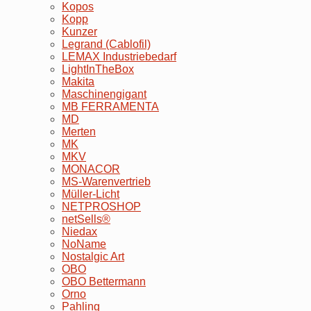
Kopos
Kopp
Kunzer
Legrand (Cablofil)
LEMAX Industriebedarf
LightInTheBox
Makita
Maschinengigant
MB FERRAMENTA
MD
Merten
MK
MKV
MONACOR
MS-Warenvertrieb
Müller-Licht
NETPROSHOP
netSells®
Niedax
NoName
Nostalgic Art
OBO
OBO Bettermann
Orno
Pahling