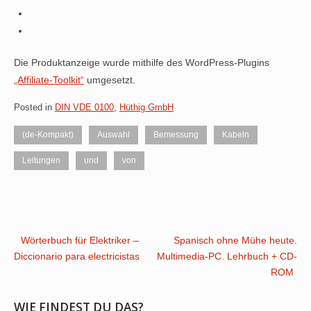
Die Produktanzeige wurde mithilfe des WordPress-Plugins
„Affiliate-Toolkit“
umgesetzt.
Posted in
DIN VDE 0100
,
Hüthig GmbH
(de-Kompakt)
Auswahl
Bemessung
Kabeln
Leitungen
und
von
Post
Wörterbuch für Elektriker –
Spanisch ohne Mühe heute.
Diccionario para electricistas
Multimedia-PC. Lehrbuch + CD-
navigation
ROM
WIE FINDEST DU DAS?