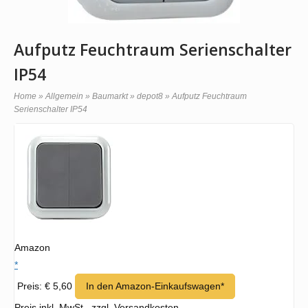
Aufputz Feuchtraum Serienschalter
IP54
Home
»
Allgemein
»
Baumarkt
»
depot8
»
Aufputz Feuchtraum
Serienschalter IP54
Amazon
*
Preis: € 5,60
In den Amazon-Einkaufswagen*
Preis inkl. MwSt., zzgl. Versandkosten