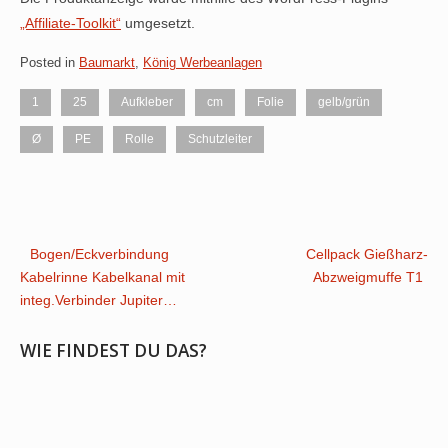
„Affiliate-Toolkit“
umgesetzt.
Posted in
Baumarkt
,
König Werbeanlagen
1
25
Aufkleber
cm
Folie
gelb/grün
Ø
PE
Rolle
Schutzleiter
Post
Bogen/Eckverbindung
Cellpack Gießharz-
Kabelrinne Kabelkanal mit
Abzweigmuffe T1
navigation
integ.Verbinder Jupiter…
WIE FINDEST DU DAS?