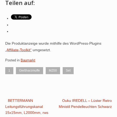
Teilen auf:
Die Produktanzeige wurde mithilfe des WordPress-Plugins
„Affiliate-Toolkit“
umgesetzt.
Posted in
Baumarkt
1
Gießharzmuffe
MZ00
Set
Post
BETTERMANN
Ouku IREDELL – Lüster Retro
Leitungsführungskanal
Ministil Pendelleuchten Schwarz
navigation
15x15mm, L2000mm, rws