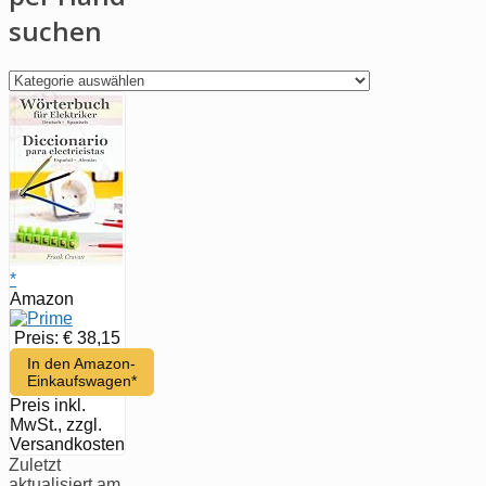
suchen
per
Hand
suchen
*
Amazon
Preis: € 38,15
In den Amazon-
Einkaufswagen*
Preis inkl.
MwSt., zzgl.
Versandkosten
Zuletzt
aktualisiert am