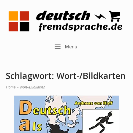
Skip
to
Home
content
Menu
Menü
Schlagwort:
Wort-/Bildkarten
Home
»
Wort-/Bildkarten