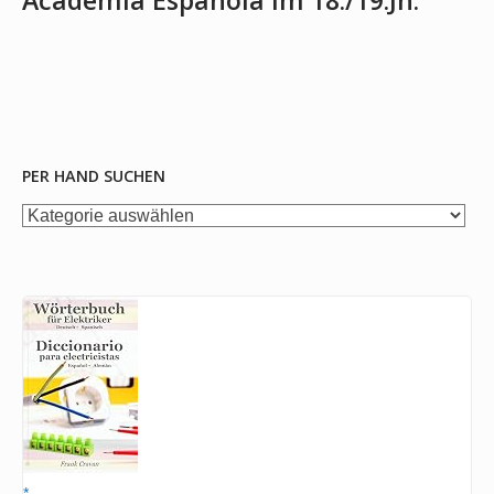
Academia Española im 18./19.Jh.
PER HAND SUCHEN
per
Hand
suchen
*