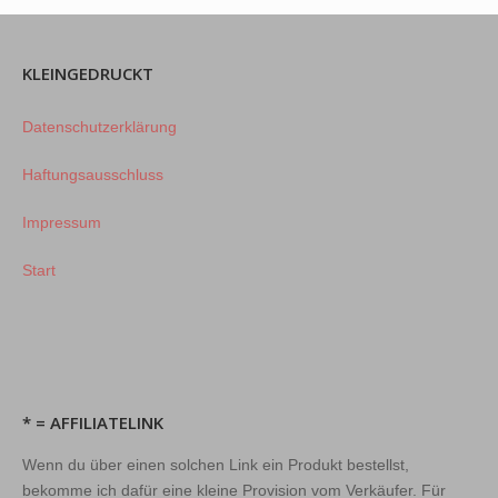
KLEINGEDRUCKT
Datenschutzerklärung
Haftungsausschluss
Impressum
Start
* = AFFILIATELINK
Wenn du über einen solchen Link ein Produkt bestellst,
bekomme ich dafür eine kleine Provision vom Verkäufer. Für