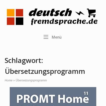
Skip
to
Home
content
Menu
Menü
Schlagwort:
Übersetzungsprogramm
Home
»
Übersetzungsprogramm