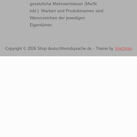
gesetzliche Mehrwertsteuer (MwSt.
inkl.). Marken und Produktnamen sind
Warenzeichen der jeweiligen
Eigentümer.
Copyright © 2026 Shop deutschfremdsprache.de
Theme by
SiteOrigin