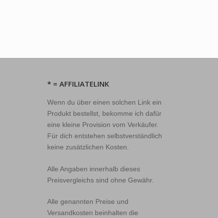
* = AFFILIATELINK
Wenn du über einen solchen Link ein
Produkt bestellst, bekomme ich dafür
eine kleine Provision vom Verkäufer.
Für dich entstehen selbstverständlich
keine zusätzlichen Kosten.
Alle Angaben innerhalb dieses
Preisvergleichs sind ohne Gewähr.
Alle genannten Preise und
Versandkosten beinhalten die