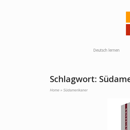
Skip
to
Ho
content
Deutsch lernen
Schlagwort:
Südame
Home
»
Südamerikaner