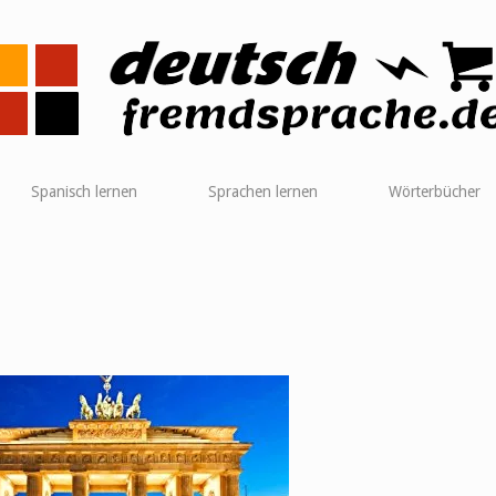
me
Spanisch lernen
Sprachen lernen
Wörterbücher
h