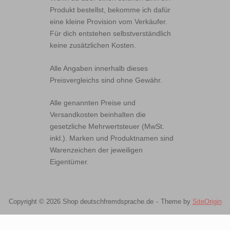
Produkt bestellst, bekomme ich dafür
eine kleine Provision vom Verkäufer.
Für dich entstehen selbstverständlich
keine zusätzlichen Kosten.
Alle Angaben innerhalb dieses
Preisvergleichs sind ohne Gewähr.
Alle genannten Preise und
Versandkosten beinhalten die
gesetzliche Mehrwertsteuer (MwSt.
inkl.). Marken und Produktnamen sind
Warenzeichen der jeweiligen
Eigentümer.
Copyright © 2026 Shop deutschfremdsprache.de
Theme by
SiteOrigin