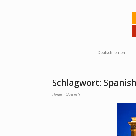
Skip
to
Ho
content
Deutsch lernen
Schlagwort:
Spanis
Home
»
Spanish