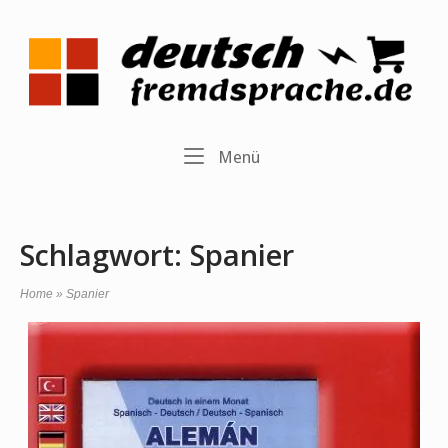
Skip
to
Home
content
Menu
Menü
Schlagwort:
Spanier
Home
»
Spanier