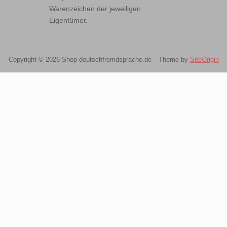
Warenzeichen der jeweiligen
Eigentümer.
Copyright © 2026 Shop deutschfremdsprache.de
Theme by
SiteOrigin