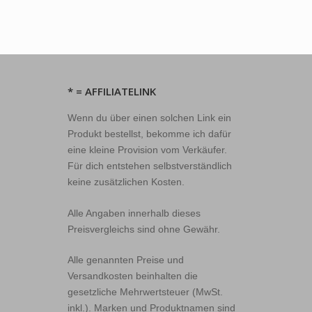
* = AFFILIATELINK
Wenn du über einen solchen Link ein
Produkt bestellst, bekomme ich dafür
eine kleine Provision vom Verkäufer.
Für dich entstehen selbstverständlich
keine zusätzlichen Kosten.
Alle Angaben innerhalb dieses
Preisvergleichs sind ohne Gewähr.
Alle genannten Preise und
Versandkosten beinhalten die
gesetzliche Mehrwertsteuer (MwSt.
inkl.). Marken und Produktnamen sind