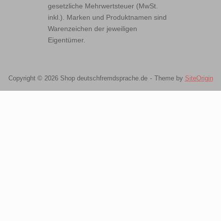
gesetzliche Mehrwertsteuer (MwSt.
inkl.). Marken und Produktnamen sind
Warenzeichen der jeweiligen
Eigentümer.
Copyright © 2026 Shop deutschfremdsprache.de
Theme by
SiteOrigin