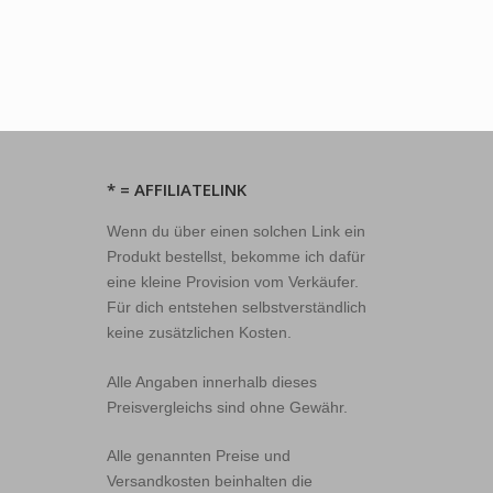
* = AFFILIATELINK
Wenn du über einen solchen Link ein
Produkt bestellst, bekomme ich dafür
eine kleine Provision vom Verkäufer.
Für dich entstehen selbstverständlich
keine zusätzlichen Kosten.
Alle Angaben innerhalb dieses
Preisvergleichs sind ohne Gewähr.
Alle genannten Preise und
Versandkosten beinhalten die