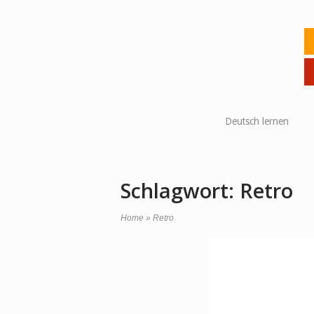
Skip
to
Ho
content
Deutsch lernen
Schlagwort:
Retro
Home
»
Retro