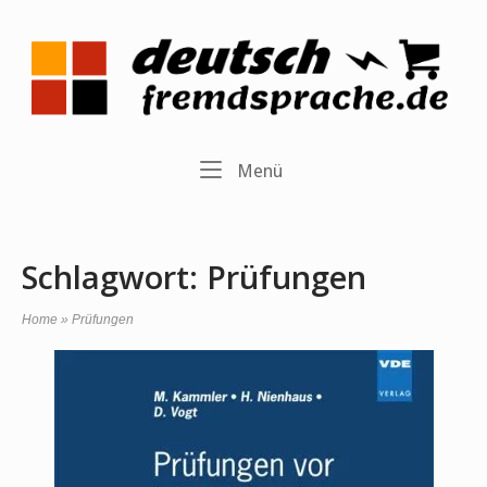
Skip
to
Home
content
Menu
Menü
Schlagwort:
Prüfungen
Home
»
Prüfungen