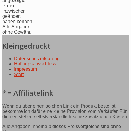
angezeigte
Preise
inzwischen
geändert
haben können.
Alle Angaben
ohne Gewähr.
Kleingedruckt
Datenschutzerklärung
Haftungsausschluss
Impressum
Start
* = Affiliatelink
Wenn du über einen solchen Link ein Produkt bestellst,
bekomme ich dafür eine kleine Provision vom Verkäufer. Für
dich entstehen selbstverständlich keine zusätzlichen Kosten.
Alle Angaben innerhalb dieses Preisvergleichs sind ohne