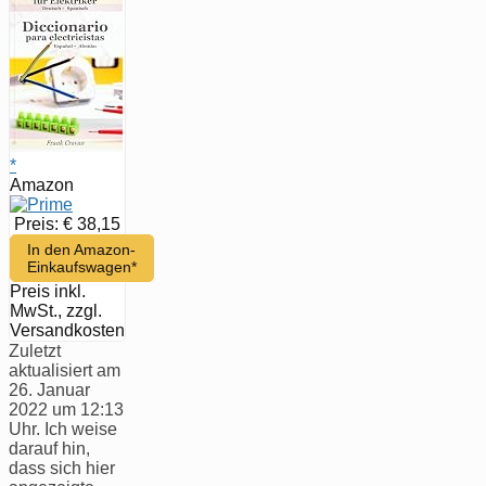
suchen
*
Amazon
Preis: € 38,15
In den Amazon-
Einkaufswagen*
Preis inkl.
MwSt., zzgl.
Versandkosten
Zuletzt
aktualisiert am
26. Januar
2022 um 12:13
Uhr. Ich weise
darauf hin,
dass sich hier