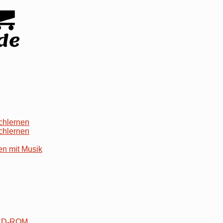
chlernen
chlernen
en mit Musik
 CD-ROM