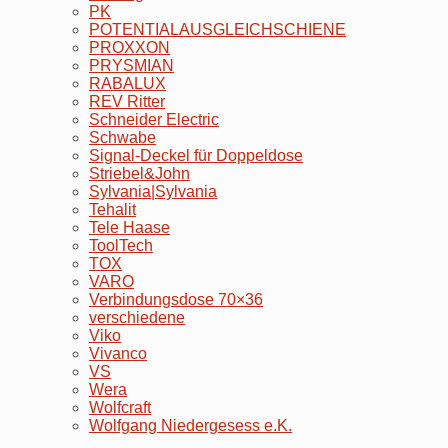
PK
POTENTIALAUSGLEICHSCHIENE
PROXXON
PRYSMIAN
RABALUX
REV Ritter
Schneider Electric
Schwabe
Signal-Deckel für Doppeldose
Striebel&John
Sylvania|Sylvania
Tehalit
Tele Haase
ToolTech
TOX
VARO
Verbindungsdose 70×36
verschiedene
Viko
Vivanco
VS
Wera
Wolfcraft
Wolfgang Niedergesess e.K.