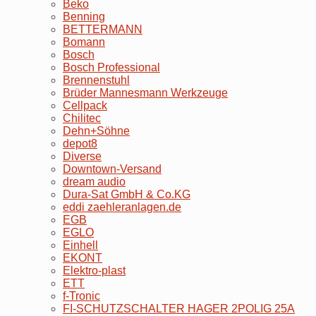
Beko
Benning
BETTERMANN
Bomann
Bosch
Bosch Professional
Brennenstuhl
Brüder Mannesmann Werkzeuge
Cellpack
Chilitec
Dehn+Söhne
depot8
Diverse
Downtown-Versand
dream audio
Dura-Sat GmbH & Co.KG
eddi zaehleranlagen.de
EGB
EGLO
Einhell
EKONT
Elektro-plast
ETT
f-Tronic
FI-SCHUTZSCHALTER HAGER 2POLIG 25A