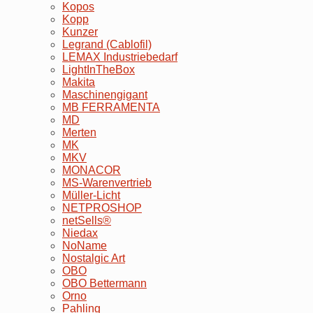
Kopos
Kopp
Kunzer
Legrand (Cablofil)
LEMAX Industriebedarf
LightInTheBox
Makita
Maschinengigant
MB FERRAMENTA
MD
Merten
MK
MKV
MONACOR
MS-Warenvertrieb
Müller-Licht
NETPROSHOP
netSells®
Niedax
NoName
Nostalgic Art
OBO
OBO Bettermann
Orno
Pahling