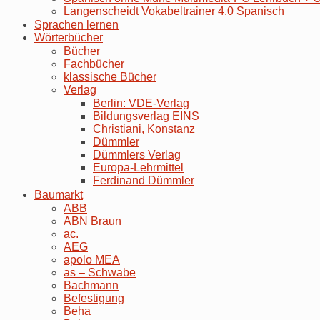
Langenscheidt Vokabeltrainer 4.0 Spanisch
Sprachen lernen
Wörterbücher
Bücher
Fachbücher
klassische Bücher
Verlag
Berlin: VDE-Verlag
Bildungsverlag EINS
Christiani, Konstanz
Dümmler
Dümmlers Verlag
Europa-Lehrmittel
Ferdinand Dümmler
Baumarkt
ABB
ABN Braun
ac.
AEG
apolo MEA
as – Schwabe
Bachmann
Befestigung
Beha