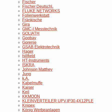
Fischer
Fischer Deutschl.
FLUKE NETWORKS
Folienwerkstatt
Fränkische
Gira
GMC-I Messtechnik
GOLIATH
Goobay
Gorenje
GSAB Elektrotechnik
Hager
hillfield
HT-Instruments
ISKRA
Johnson Matthey
Jung
k.A.
Kabelmuffe
Kaiser
Keil
KKMOON
KLEINVERTEILER UPV,IP30,4X12PLE
Knipex
König Werbeanlagen