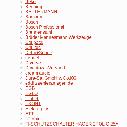
Beko
Benning
BETTERMANN
Bomann
Bosch
Bosch Professional
Brennenstuhl
Brüder Mannesmann Werkzeuge
Cellpack
Chilitec
Dehn+Söhne
depot8
Diverse
Downtown-Versand
dream audio
Dura-Sat GmbH & Co.KG
eddi zaehleranlagen.de
EGB
EGLO
Einhell
EKONT
Elektro-plast
ETT
f-Tronic
FI-SCHUTZSCHALTER HAGER 2POLIG 25A