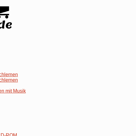
chlernen
chlernen
en mit Musik
 CD-ROM