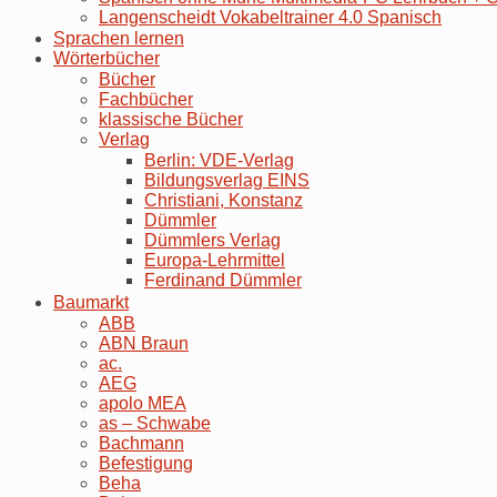
Langenscheidt Vokabeltrainer 4.0 Spanisch
Sprachen lernen
Wörterbücher
Bücher
Fachbücher
klassische Bücher
Verlag
Berlin: VDE-Verlag
Bildungsverlag EINS
Christiani, Konstanz
Dümmler
Dümmlers Verlag
Europa-Lehrmittel
Ferdinand Dümmler
Baumarkt
ABB
ABN Braun
ac.
AEG
apolo MEA
as – Schwabe
Bachmann
Befestigung
Beha