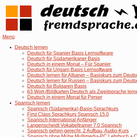
Skip
Home
to
content
Menu
Menü
Deutsch lernen
Deutsch für Spanier Basis Lernsoftware
Deutsch für Südamerikaner Basis
Deutsch in einem Monat – Für Spanier
Deutsch für Ungarn Basis Lernsoftware
Deutsch lernen für Albaner – Basiskurs zum Deuts
Deutsch lernen für Russen – Basiskurs zum Deuts
Deutsch für Bulgaren Basis
63 Wort-/Bildkarten Deutsch als Zweitsprache lern
Deutsch in einem Monat für Perser
Spanisch lernen
Spanisch (Südamerika)-Basis-Sprachkurs
First Class Sprachkurs Spanisch 15.0
Spanisch International Anfänger
Langenscheidt Vokabeltrainer 7.0 Spanisch
Spanisch gehirn-gerecht, 2 Aufbau, Audio-Kurs
Spanisch ohne Mühe Multimedia-PC Lehrbuch +