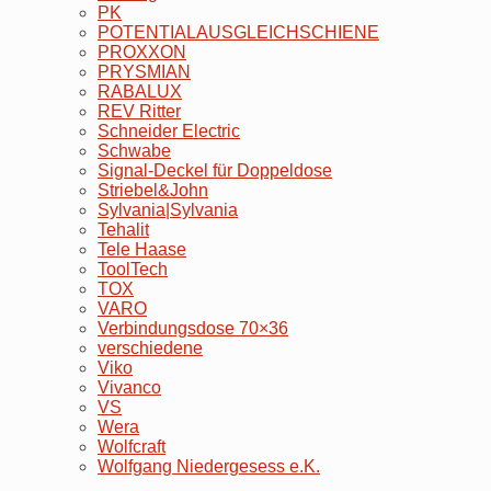
PK
POTENTIALAUSGLEICHSCHIENE
PROXXON
PRYSMIAN
RABALUX
REV Ritter
Schneider Electric
Schwabe
Signal-Deckel für Doppeldose
Striebel&John
Sylvania|Sylvania
Tehalit
Tele Haase
ToolTech
TOX
VARO
Verbindungsdose 70×36
verschiedene
Viko
Vivanco
VS
Wera
Wolfcraft
Wolfgang Niedergesess e.K.