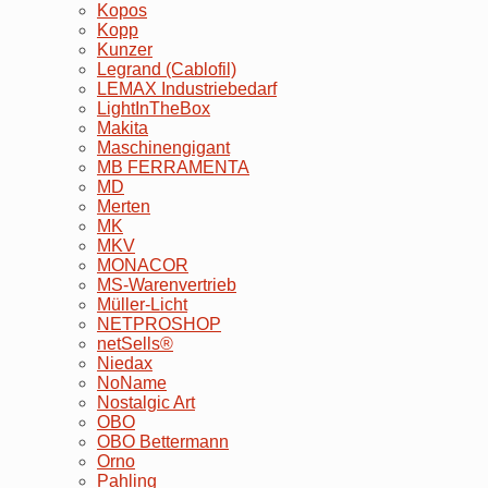
Kopos
Kopp
Kunzer
Legrand (Cablofil)
LEMAX Industriebedarf
LightInTheBox
Makita
Maschinengigant
MB FERRAMENTA
MD
Merten
MK
MKV
MONACOR
MS-Warenvertrieb
Müller-Licht
NETPROSHOP
netSells®
Niedax
NoName
Nostalgic Art
OBO
OBO Bettermann
Orno
Pahling