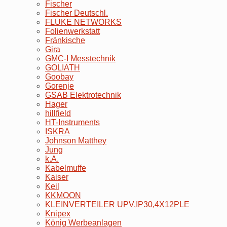
Fischer
Fischer Deutschl.
FLUKE NETWORKS
Folienwerkstatt
Fränkische
Gira
GMC-I Messtechnik
GOLIATH
Goobay
Gorenje
GSAB Elektrotechnik
Hager
hillfield
HT-Instruments
ISKRA
Johnson Matthey
Jung
k.A.
Kabelmuffe
Kaiser
Keil
KKMOON
KLEINVERTEILER UPV,IP30,4X12PLE
Knipex
König Werbeanlagen