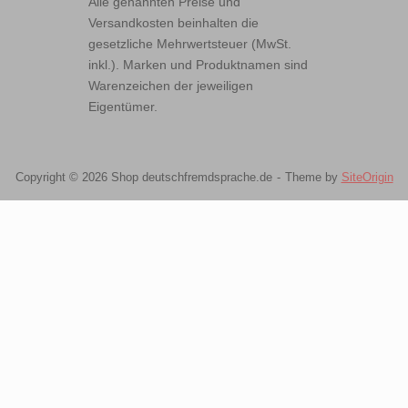
Alle genannten Preise und
Versandkosten beinhalten die
gesetzliche Mehrwertsteuer (MwSt.
inkl.). Marken und Produktnamen sind
Warenzeichen der jeweiligen
Eigentümer.
Copyright © 2026 Shop deutschfremdsprache.de
Theme by
SiteOrigin