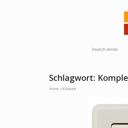
Skip
to
Ho
content
Deutsch lernen
Schlagwort:
Komple
Home
»
Komplett