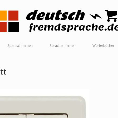
me
Spanisch lernen
Sprachen lernen
Wörterbücher
tt