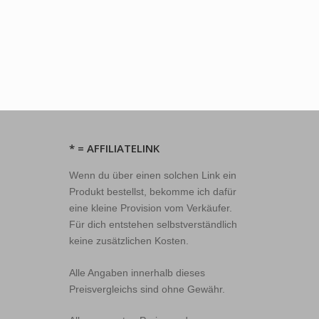
* = AFFILIATELINK
Wenn du über einen solchen Link ein
Produkt bestellst, bekomme ich dafür
eine kleine Provision vom Verkäufer.
Für dich entstehen selbstverständlich
keine zusätzlichen Kosten.
Alle Angaben innerhalb dieses
Preisvergleichs sind ohne Gewähr.