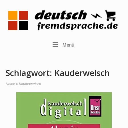
Skip
to
Home
content
Menu
Menü
Schlagwort:
Kauderwelsch
Home
»
Kauderwelsch