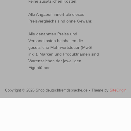
keine zusätzlichen Kosten.
Alle Angaben innerhalb dieses
Preisvergleichs sind ohne Gewähr.
Alle genannten Preise und
Versandkosten beinhalten die
gesetzliche Mehrwertsteuer (MwSt.
inkl.). Marken und Produktnamen sind
Warenzeichen der jeweiligen
Eigentümer.
Copyright © 2026 Shop deutschfremdsprache.de
Theme by
SiteOrigin