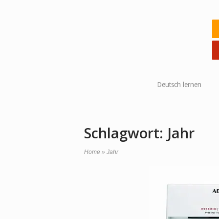
Skip
to
Ho
content
Deutsch lernen
Schlagwort:
Jahr
Home
»
Jahr