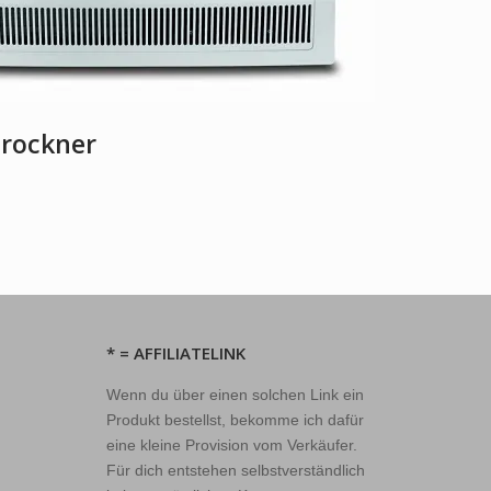
rockner
* = AFFILIATELINK
Wenn du über einen solchen Link ein
Produkt bestellst, bekomme ich dafür
eine kleine Provision vom Verkäufer.
Für dich entstehen selbstverständlich