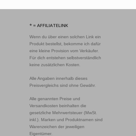
* = AFFILIATELINK
Wenn du über einen solchen Link ein
Produkt bestellst, bekomme ich dafür
eine kleine Provision vom Verkäufer.
Für dich entstehen selbstverständlich
keine zusätzlichen Kosten.
Alle Angaben innerhalb dieses
Preisvergleichs sind ohne Gewähr.
Alle genannten Preise und
Versandkosten beinhalten die
gesetzliche Mehrwertsteuer (MwSt.
inkl.). Marken und Produktnamen sind
Warenzeichen der jeweiligen
Eigentümer.