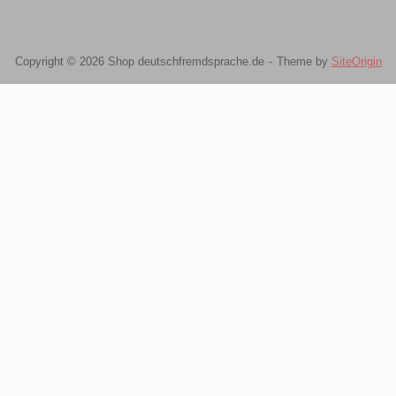
Copyright © 2026 Shop deutschfremdsprache.de
Theme by
SiteOrigin