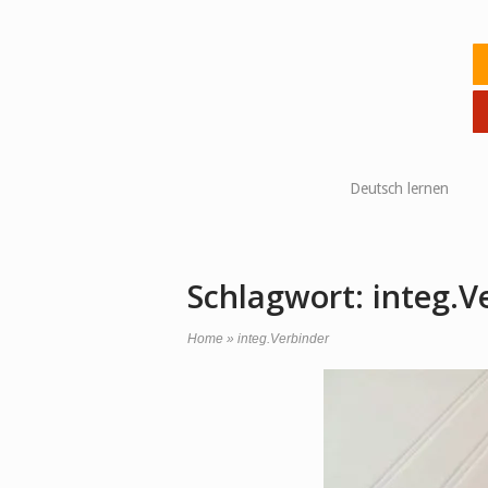
Skip
to
Ho
content
Deutsch lernen
Schlagwort:
integ.V
Home
»
integ.Verbinder