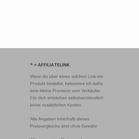
* = AFFILIATELINK
Wenn du über einen solchen Link ein
Produkt bestellst, bekomme ich dafür
eine kleine Provision vom Verkäufer.
Für dich entstehen selbstverständlich
keine zusätzlichen Kosten.
Alle Angaben innerhalb dieses
Preisvergleichs sind ohne Gewähr.