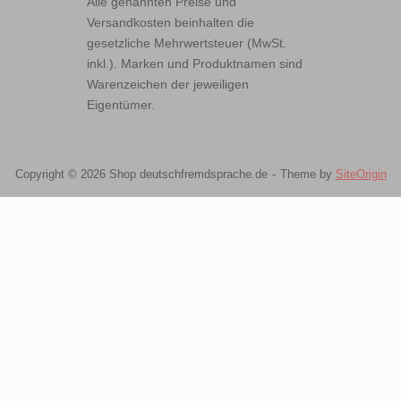
Alle genannten Preise und
Versandkosten beinhalten die
gesetzliche Mehrwertsteuer (MwSt.
inkl.). Marken und Produktnamen sind
Warenzeichen der jeweiligen
Eigentümer.
Copyright © 2026 Shop deutschfremdsprache.de
Theme by
SiteOrigin