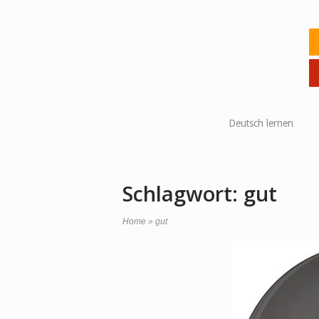
Skip
to
Ho
content
Deutsch lernen
Schlagwort:
gut
Home
»
gut