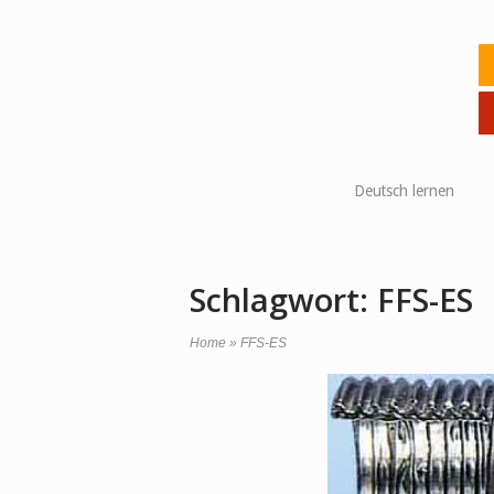
Skip
to
Ho
content
Deutsch lernen
Schlagwort:
FFS-ES
Home
»
FFS-ES