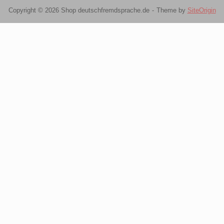
Copyright © 2026 Shop deutschfremdsprache.de
Theme by
SiteOrigin